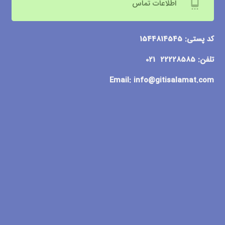
settings_cell
اطلاعات تماس
کد پستی: 1544814545
تلفن: 22228585 021
Email:
info@gitisalamat.com