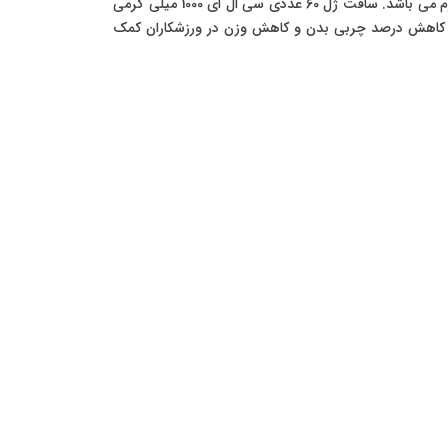
میزان سی ال ای موجود در این مکمل به ازای هر سافت ژل 1000 میلی گرم می باشد. سافت ژل 60 عددی سی ال ای 1000 میلی گرمی
 کاهش درصد چربی بدن و کاهش وزن در ورزشکاران کمک