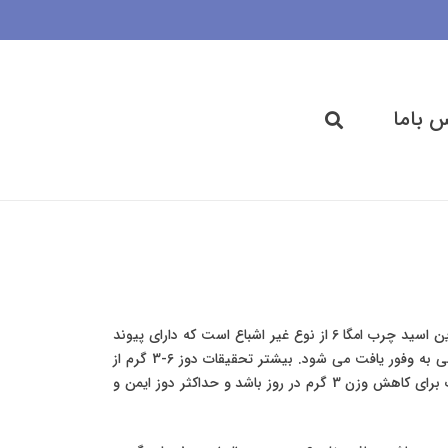
 باما
اسید لینولئیک کونژوگه (Conjugated Linoleic Acid) : CLA رایج ترین اسید چرب امگا 6 از نوع غیر اشباع است که دارای پیوند
های دوگانه کونژوگه می باشد. CLA در گوشت، لبنیات و روغن های گیاهی به وفور یافت می شود. بیشتر تحقیقات دوز 6-3 گرم از
CLA را بررسی کردند، تصور می شود حداقل دوز مورد نیاز این اسید چرب برای کاهش وزن 3 گرم در روز باشد و حداکثر دوز ایمن و